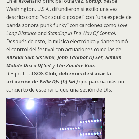
En el escenario principal otra vez,
Gossip
, desde
Washington, U.S.A., difundieron si estilo una vez
descrito como “voz soul o gospel” con “una especie de
banda sonora punk funky” con canciones como
Love
Long Distance
and
Standing In The Way Of Control.
Después de esto, la música electrónica y dance tomó
el control del festival con actuaciones como las de
Buraka Som Sistema, John Talabot DJ Set, Simian
Mobile Disco DJ Set
y
The Zombie Kids
.
Respecto al
SOS Club
, debemos destacar la
actuación de
Yelle DJs (DJ Set)
que
parecía más un
concierto de escenario que una sesión de DJs.