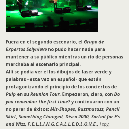
Fuera en el segundo escenario, el
Grupo de
Expertos Solynieve
no pudo
hacer nada para
mantener a su público mientras un río de personas
marchaba al escenario principal.
Allí se podia ver el los dibujos de laser verde y
palabras –esta vez en español- que están
protagonizando el principio de los conciertos de
Pulp
en su
Reunion Tour.
Empezaron,
claro, con
Do
you remember the first time?
y continuaron con un
no parar de éxitos:
Mis-Shapes, Razzmatazz, Pencil
Skirt, Something Changed, Disco 2000, Sorted for E’s
and Wizz, F.E.L.L.I.N.G.C.A.L.L.E.D.L.O.V.E.,
I spy,